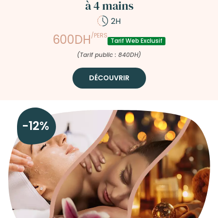
à 4 mains
2H
/PERS
600DH
Tarif Web Exclusif
(Tarif public : 840DH)
DÉCOUVRIR
-12%