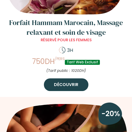
Forfait Hammam Marocain, Massage
relaxant et soin de visage
RÉSERVÉ POUR LES FEMMES
3H
/PERS
750DH
Tarif Web Exclusif
(Tarif public : 1020DH)
DÉCOUVRIR
-20%