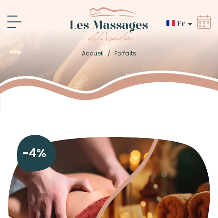
Fr
Accueil
/
Forfaits
-4%