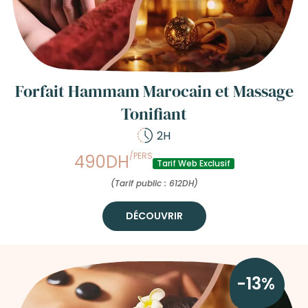
Forfait Hammam Marocain et Massage
Tonifiant
2H
/PERS
490DH
Tarif Web Exclusif
(Tarif public : 612DH)
DÉCOUVRIR
-13%