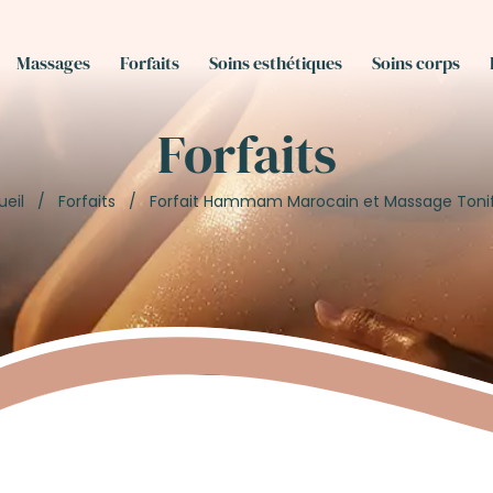
Massages
Forfaits
Soins esthétiques
Soins corps
Forfaits
ueil
/
Forfaits
/
Forfait Hammam Marocain et Massage Tonif