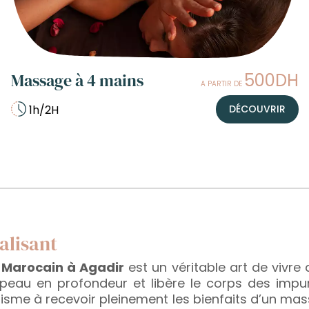
Massage à 4 mains
500DH
A PARTIR DE
1h/2H
DÉCOUVRIR
alisant
arocain à Agadir
est un véritable art de vivre
a peau en profondeur et libère le corps des impur
nisme à recevoir pleinement les bienfaits d’un ma