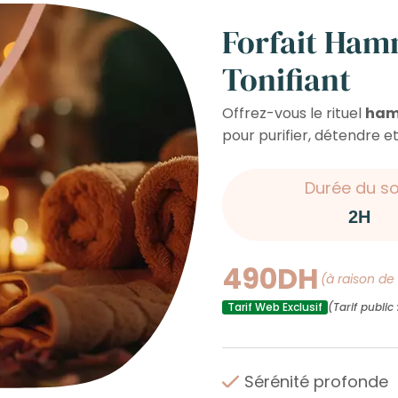
Forfait Ham
Tonifiant
Offrez-vous le rituel
ham
pour purifier, détendre et
Durée du so
490DH
(à raison d
Tarif Web Exclusif
(Tarif public
Sérénité profonde