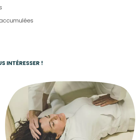
s
s accumulées
 INTÉRESSER !