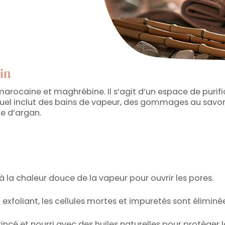
in
ocaine et maghrébine. Il s’agit d’un espace de purificat
 rituel inclut des bains de vapeur, des gommages au sa
le d’argan.
à la chaleur douce de la vapeur pour ouvrir les pores.
 exfoliant, les cellules mortes et impuretés sont éliminé
rincé et nourri avec des huiles naturelles pour protéger l