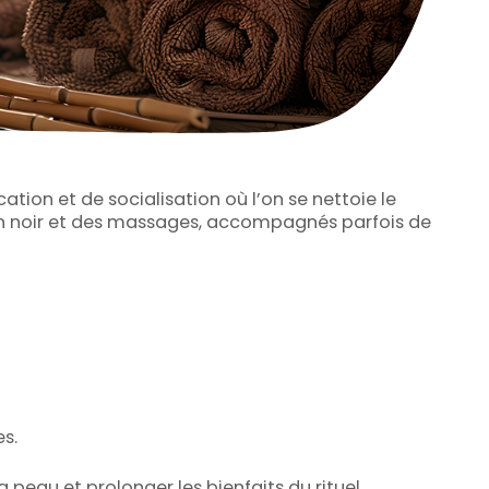
ion et de socialisation où l’on se nettoie le
von noir et des massages, accompagnés parfois de
es.
a peau et prolonger les bienfaits du rituel.