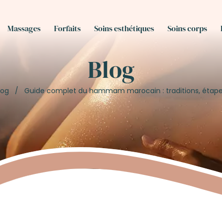
Massages
Forfaits
Soins esthétiques
Soins corps
Blog
log
/
Guide complet du hammam marocain : traditions, étapes