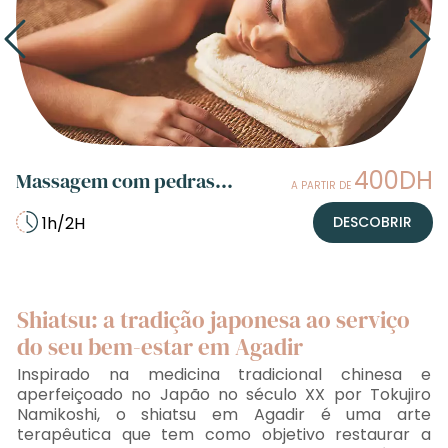
400DH
Massagem com pedras
A PARTIR DE
quentes
1h/2H
DESCOBRIR
Shiatsu: a tradição japonesa ao serviço
do seu bem-estar em Agadir
Inspirado na medicina tradicional chinesa e
aperfeiçoado no Japão no século XX por Tokujiro
Namikoshi, o shiatsu em Agadir é uma arte
terapêutica que tem como objetivo restaurar a