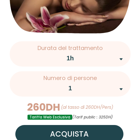
Durata del trattamento
Numero di persone
260DH
(al tasso di 260DH/Pers)
Tariffa Web Esclusiva
(Tarif public : 325DH)
ACQUISTA