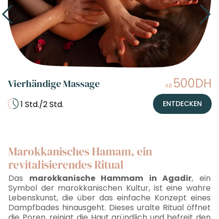
500DH
Vierhändige Massage
AB
1 Std./2 Std.
ENTDECKEN
Marokkanisches Hamam, ein
revitalisierendes Ritual
Das
marokkanische Hammam in Agadir
, ein
Symbol der marokkanischen Kultur, ist eine wahre
Lebenskunst, die über das einfache Konzept eines
Dampfbades hinausgeht. Dieses uralte Ritual öffnet
die Poren, reinigt die Haut gründlich und befreit den