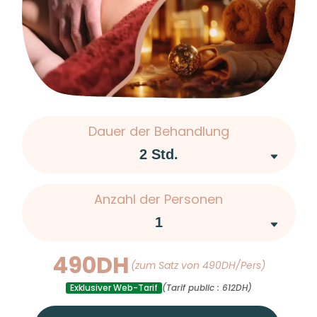
Dauer der Behandlung
Anzahl der Personen
490DH
(zum Satz von 490DH/Pers)
Exklusiver Web-Tarif
(Tarif public : 612DH)